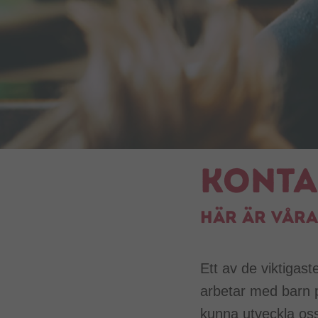
Konta
Här är våra
Ett av de viktigas
arbetar med barn p
kunna utveckla oss