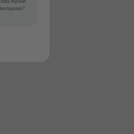
 hitta mycket
ården/apotek?