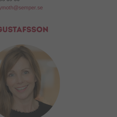
plymoth@semper.se
Gustafsson