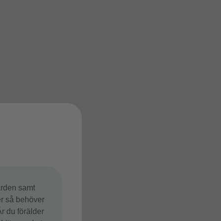
ården samt
er så behöver
r du förälder