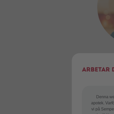
Leg. Dietist/Prod
Arbetar 
Mobil: +46 (0)72 
E-post:
carolin.b
Denna web
apotek. Varf
Theresia
vi på Semper