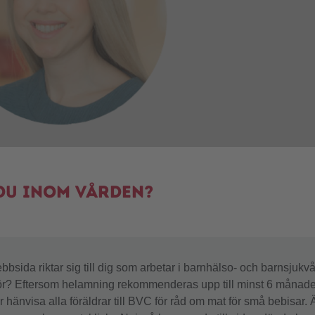
uktspecialist
du inom vården?
204 49 85
lom.persson@semper.se
bsida riktar sig till dig som arbetar i barnhälso- och barnsjukv
ör? Eftersom helamning rekommenderas upp till minst 6 månad
 Plymoth
 hänvisa alla föräldrar till BVC för råd om mat för små bebisar. Ä