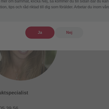
a mer om barnmat, klicka Nej, så kommer du till sidan där du kan
ion, tips och råd riktad till dig som förälder. Arbetar du inom v
Ja
Nej
uktspecialist
205 39 56