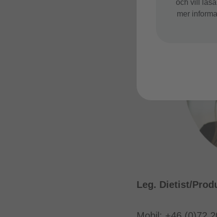
och vill läs
mer informat
Leg. Dietist/Prod
Mobil: +46 (0)72 