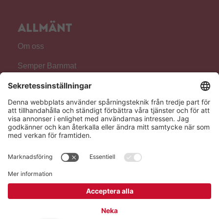
Allmänt
Om oss
Semper Barnmat
Följ oss!
Hero Global
Copyright © Hero 2026