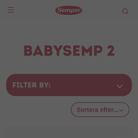
Skip to main content
BabySemp 2
Filter by:
Sortera efter...